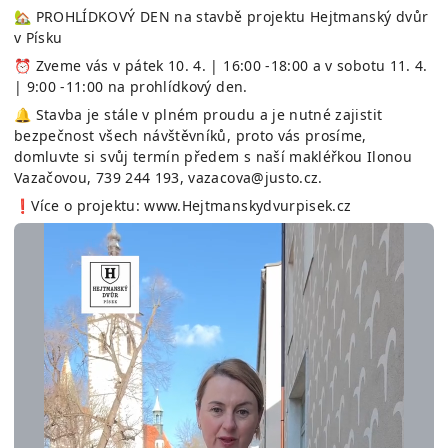
🏡 PROHLÍDKOVÝ DEN na stavbě projektu Hejtmanský dvůr
v Písku
⏰ Zveme vás v pátek 10. 4. | 16:00 -18:00 a v sobotu 11. 4.
| 9:00 -11:00 na prohlídkový den.
🔔 Stavba je stále v plném proudu a je nutné zajistit
bezpečnost všech návštěvníků, proto vás prosíme,
domluvte si svůj termín předem s naší makléřkou Ilonou
Vazačovou, 739 244 193, vazacova@justo.cz.
❗Více o projektu: www.Hejtmanskydvurpisek.cz