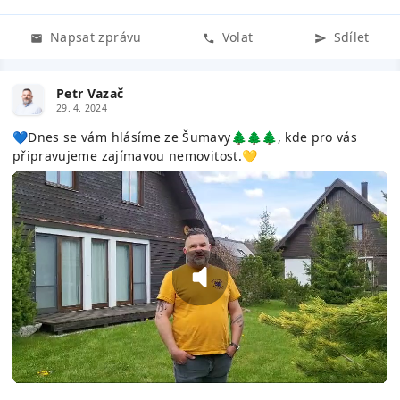
Napsat zprávu
Volat
Sdílet
Petr Vazač
29. 4. 2024
💙Dnes se vám hlásíme ze Šumavy🌲🌲🌲, kde pro vás
připravujeme zajímavou nemovitost.💛