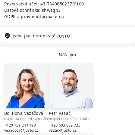
Rezervační účet:
43-7349850237/0100
Datová schránka:
shwsgh3
GDPR a právní informace
JUSTO
Jsme partnerem sítě
Náš tým
Bc. Ilona Vazačová
Petr Vazač
majitelka realitní kanceláře
majitel realitní kanceláře
+420 739 244 193
+420 603 882 723
vazacova
justo.cz
vazac
justo.cz