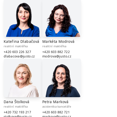
Kateřina Dlabačová
Markéta Modrová
realitní makléřka
realitní makléřka
+420 603 226 327
+420 603 882 722
dlabacova
justo.cz
modrova
justo.cz
Dana Štolková
Petra Marková
realitní makléřka
asistentka kanceláře
+420 732 193 217
+420 603 882 721
stolkova
justo.cz
markova
justo.cz