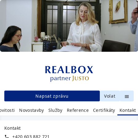
Napsat zprávu
Volat
vitosti
Novostavby
Služby
Reference
Certifikáty
Kontakt
Kontakt
+420 603 882 721