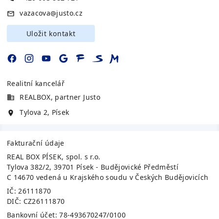
vazacova
justo.cz
Uložit kontakt
Realitní kancelář
REALBOX, partner Justo
Tylova 2, Písek
Fakturační údaje
REAL BOX PÍSEK, spol. s r.o.
Tylova 382/2, 39701 Písek - Budějovické Předměstí
C 14670 vedená u Krajského soudu v Českých Budějovicích
IČ:
26111870
DIČ:
CZ26111870
Bankovní účet:
78-493670247/0100